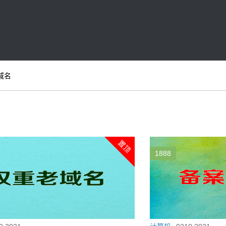
域名
置顶
1888