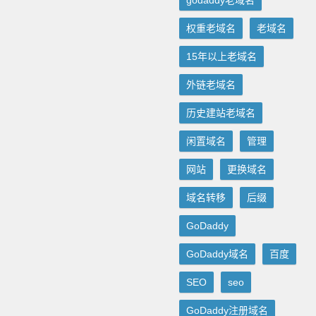
godaddy老域名
权重老域名
老域名
15年以上老域名
外链老域名
历史建站老域名
闲置域名
管理
网站
更换域名
域名转移
后缀
GoDaddy
GoDaddy域名
百度
SEO
seo
GoDaddy注册域名