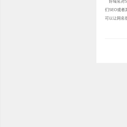
好域名对S
们SEO或
可以让网名