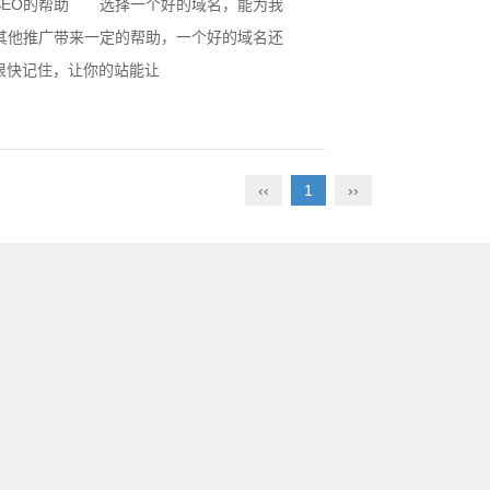
EO的帮助 选择一个好的域名，能为我
者其他推广带来一定的帮助，一个好的域名还
很快记住，让你的站能让
‹‹
1
››