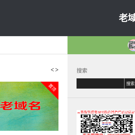
老
<
>
搜索
置顶