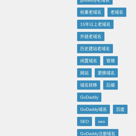
godaddy老域名
权重老域名
老域名
15年以上老域名
外链老域名
历史建站老域名
闲置域名
管理
网站
更换域名
域名转移
后缀
GoDaddy
GoDaddy域名
百度
SEO
seo
GoDaddy注册域名