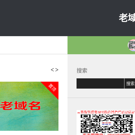
老
<
>
搜索
置顶