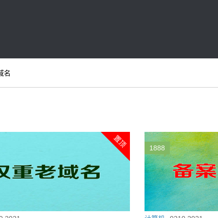
域名
置顶
1888